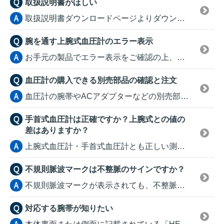
取扱説明書がほしい
取扱説明書ダウンロードページよりダウンロードをしていた...
腕を通す上腕式血圧計のエラー表示
お手元の製品でエラー表示をご確認の上、該当エラーをご参...
血圧計の購入できる別売部品の確認と注文
血圧計の腕帯やACアダプターなどの別売部品のご注文は、...
手首式血圧計は正確ですか？上腕式との値の
差はありますか？
上腕式血圧計・手首式血圧計とも正しい測定姿勢、測定方法...
不規則脈波マークは不整脈のサインですか？
不規則脈波マークが表示されても、不整脈とは限りません。...
対応する腕帯が知りたい