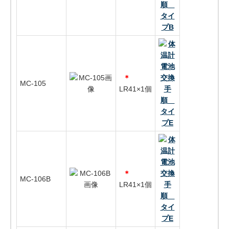
＊
MC-105
LR41×1個
＊
MC-106B
LR41×1個