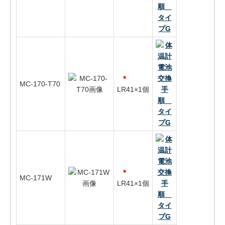
＊
MC-170-T70
LR41×1個
＊
MC-171W
LR41×1個