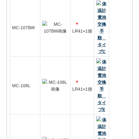
＊
MC-107BW
LR41×1個
＊
MC-108L
LR41×1個