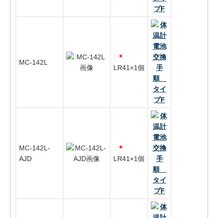
＊
MC-142L
LR41×1個
MC-142L-
＊
AJD
LR41×1個