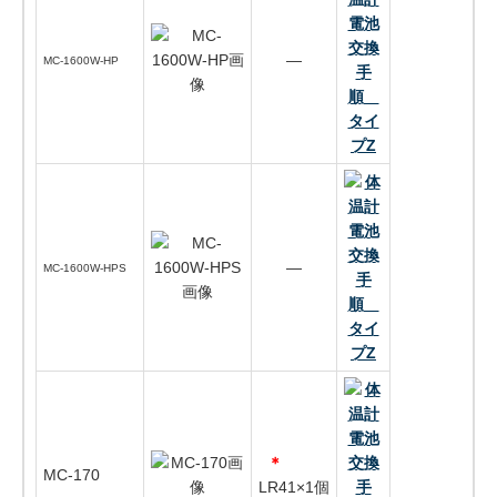
―
MC-1600W-HP
―
MC-1600W-HPS
＊
MC-170
LR41×1個