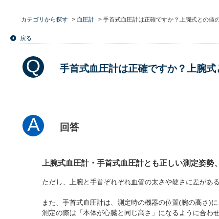
カテゴリから探す
>
血圧計
>
手首式血圧計は正確ですか？上腕式との値
戻る
手首式血圧計は正確ですか？上腕式
回答
上腕式血圧計・手首式血圧計とも正しい測定姿勢
ただし、上腕と手首ぞれぞれ血管の太さや硬さに差があ
また、手首式血圧計は、測定時の機器の位置(腕の高さ)
測定の際は「本体が心臓と同じ高さ」になるように合わ