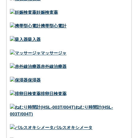
妊娠検査薬
携帯型心電計
吸入器
マッサージャ
赤外線治療器
保湿器
排卵日検査薬
ねむり時間計(HSL-
003T/004T)
パルスオキシメータ